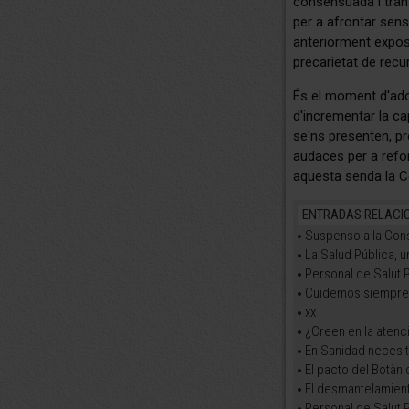
consensuada i trans
per a afrontar sense
anteriorment exposa
precarietat de recur
És el moment d'ado
d'incrementar la ca
se'ns presenten, pr
audaces per a refor
aquesta senda la Co
ENTRADAS RELACI
Suspenso a la Cons
La Salud Pública, un
Personal de Salut 
Cuidemos siempre 
xx
¿Creen en la atenci
En Sanidad necesi
El pacto del Botàni
El desmantelamient
Personal de Salut 