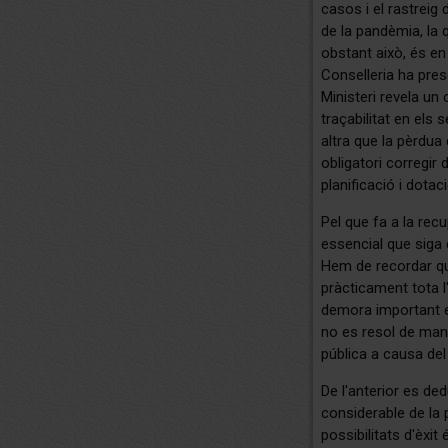
casos i el rastreig
de la pandèmia, la q
obstant això, és en 
Conselleria ha pres
Ministeri revela un 
traçabilitat en els
altra que la pèrdua
obligatori corregi
planificació i dota
Pel que fa a la recu
essencial que siga 
Hem de recordar que
pràcticament tota l
demora important en
no es resol de man
pública a causa de
De l'anterior es de
considerable de la 
possibilitats d'èxit