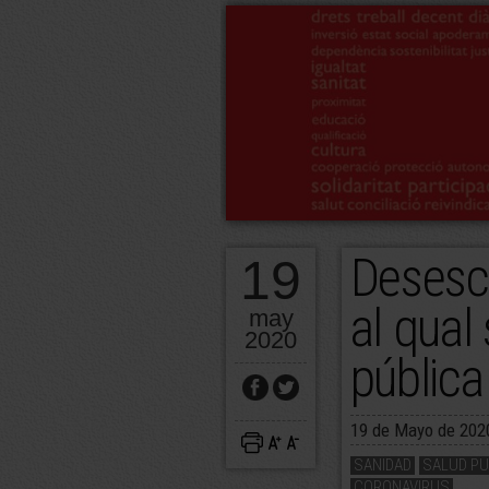
Desesca
19
al qual 
may
2020
pública
19 de Mayo de 202
SANIDAD
SALUD PU
CORONAVIRUS