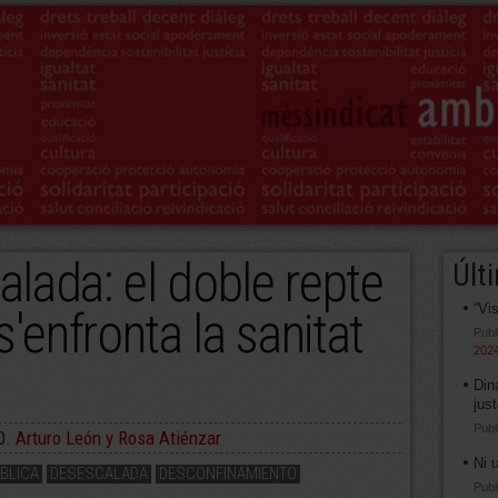
lada: el doble repte
Últ
“Vi
s'enfronta la sanitat
Publ
202
Din
jus
Publ
0.
Arturo León y Rosa Atiénzar
Ni 
BLICA
DESESCALADA
DESCONFINAMIENTO
Publ