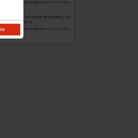
icado por
Ana García Alcolea
el día
2 de Mayo
2024
 el empleo, la reducción de jornada y la
ora de los salarios
tar
icado por
Ana García Alcolea
el día
2 de Mayo
2024