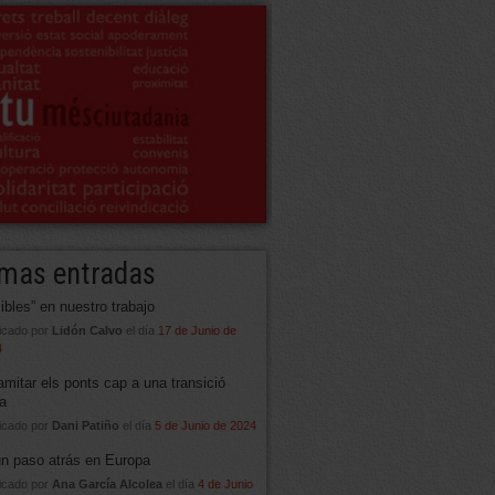
imas entradas
sibles” en nuestro trabajo
icado por
Lidón Calvo
el día
17 de Junio de
4
amitar els ponts cap a una transició
ta
icado por
Dani Patiño
el día
5 de Junio de 2024
un paso atrás en Europa
icado por
Ana García Alcolea
el día
4 de Junio