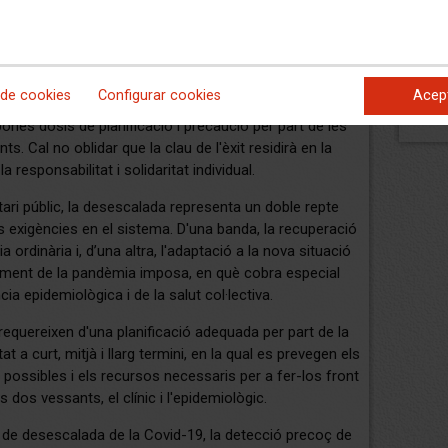
Publ
de 
Por
mej
, per la falta de coneixement ple sobre el
 de cookies
Configurar cookies
Acep
Publ
 la pandèmia, crea noves incerteses a les quals cal
de 
nes dosis de planificació i precaució per part de les
s. Cal no oblidar que la clau de l'èxit residirà en la
 responsabilitat i solidaritat individual.
tari públic, la desescalada representa un doble repte
 exigències en el sistema. D'una banda, la recuperació
ria ordinària i, d’una altra, l'adaptació a la nova situació
ment de la pandèmia imposa, en què cobra especial
ncia epidemiològica i de la salut col·lectiva.
quereixen d'una planificació adequada per part de la
at a curt, mitjà i llarg termini, en la qual es prevegen els
 possibles i els recursos necessaris per a fer-los front
 dos vessants, el clínic i l'epidemiològic.
 de desescalada de la Covid-19, la detecció precoç de