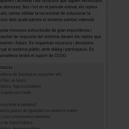
parent l'activitat i els recursos que siguen necessaris
 demores, fins i tot en el període estival, els reptes
ts, sense oblidar la necessitat de solucionar la
sos dels quals parteix el sistema sanitari valencià.
ptar mesures estructurals de gran importància i
pacitat de resposta del sistema davant els reptes que
esents i futurs. Es requeriran recursos i decisions
çar el sistema públic, amb diàleg i participació. En
nselleria tindrà el suport de CCOO.
ONADAS
elleria de Sanidad en su primer año
 Plan, un futuro
Pública. Imprescindibles
a quien nos cuida
ón primaria sanitaria?
tamos planes de Igualdad con avances reales
c y las concesiones sanitarias
o de Salud Pública
Pública. Imprescindibles