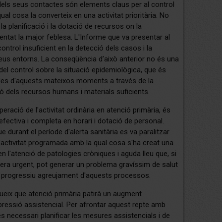
 dels seus contactes són elements claus per al control
ual cosa la converteix en una activitat prioritària. No
la planificació i la dotació de recursos on la
entat la major feblesa. L'Informe que va presentar al
control insuficient en la detecció dels casos i la
 seus entorns. La conseqüència d’això anterior no és una
 del control sobre la situació epidemiològica, que és
r des d'aquests mateixos moments a través de la
ció dels recursos humans i materials suficients.
peració de l'activitat ordinària en atenció primària, és
efectiva i completa en horari i dotació de personal.
 durant el període d'alerta sanitària es va paralitzar
'activitat programada amb la qual cosa s'ha creat una
 l'atenció de patologies cròniques i aguda lleu que, si
era urgent, pot generar un problema gravíssim de salut
l progressiu agreujament d'aquests processos.
dueix que atenció primària patirà un augment
pressió assistencial. Per afrontar aquest repte amb
 és necessari planificar les mesures assistencials i de