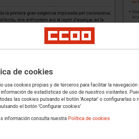
de 
Sus
a la primera gran exigència imposada pel coronavirus,
su 
ol·lectiu, ens enfrontem ara al repte d'avançar en la
Publ
siva de la normalitat en els àmbits i activitats en què
Juni
 ho permeten.
Org
Publ
202
Les
cont
tica de cookies
Publ
May
io usa cookies propias y de terceros para facilitar la navegación
Cap
 información de estadísticas de uso de nuestros visitantes. Pu
Publ
todas las cookies pulsando el botón 'Aceptar' o configurarlas o 
de 
pulsando el botón 'Configurar cookies'
Mol
Publ
s información consulta nuestra
Política de cookies
de 
Un 
rei