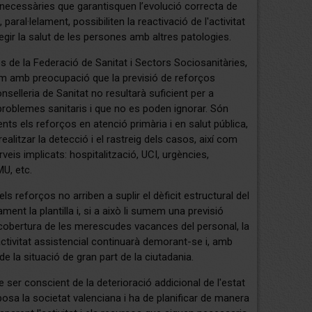
necessàries que garantisquen l’evolució correcta de
paral·lelament, possibiliten la reactivació de l'activitat
tegir la salut de les persones amb altres patologies.
s de la Federació de Sanitat i Sectors Sociosanitàries,
 amb preocupació que la previsió de reforços
nselleria de Sanitat no resultarà suficient per a
problemes sanitaris i que no es poden ignorar. Són
nts els reforços en atenció primària i en salut pública,
alitzar la detecció i el rastreig dels casos, així com
rveis implicats: hospitalització, UCI, urgències,
U, etc.
s reforços no arriben a suplir el dèficit estructural del
ament la plantilla i, si a això li sumem una previsió
a cobertura de les merescudes vacances del personal, la
activitat assistencial continuarà demorant-se i, amb
de la situació de gran part de la ciutadania.
e ser conscient de la deterioració addicional de l'estat
posa la societat valenciana i ha de planificar de manera