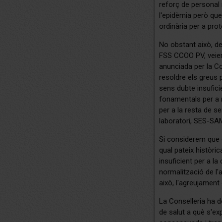
reforç de personal 
l'epidèmia però que, 
ordinària per a pro
No obstant això, de
FSS CCOO PV, veiem
anunciada per la Co
resoldre els greus 
sens dubte insuficie
fonamentals per a re
per a la resta de se
laboratori, SES-SAM
Si considerem que el
qual pateix històric
insuficient per a l
normalització de l'
això, l'agreujament 
La Conselleria ha d
de salut a què s'ex