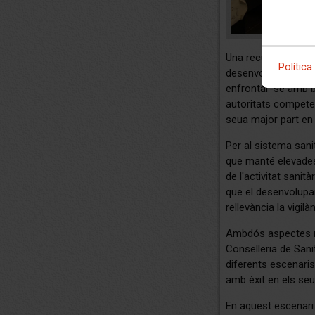
Una recuperació que
Política
desenvolupament de
enfrontar-se amb bo
autoritats competent
seua major part en la
Per al sistema sani
que manté elevades
de l'activitat sanità
que el desenvolupa
rellevància la vigilà
Ambdós aspectes re
Conselleria de Sanit
diferents escenaris
amb èxit en els seus
En aquest escenari