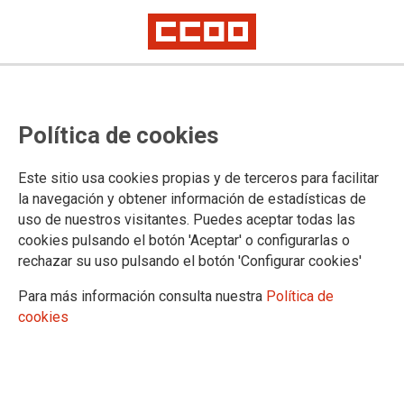
16
JUL 2020
Política de cookies
Este sitio usa cookies propias y de terceros para facilitar
la navegación y obtener información de estadísticas de
uso de nuestros visitantes. Puedes aceptar todas las
cookies pulsando el botón 'Aceptar' o configurarlas o
rechazar su uso pulsando el botón 'Configurar cookies'
Coronavirus, Aspe y
Para más información consulta nuestra
Política de
pistoleros
cookies
16 de Julio de 2020.
José Manuel Martí Blanes
ASPE
CORONAVIRUS
PISTOLEROS
PRECARIEDAD
ABUSOS