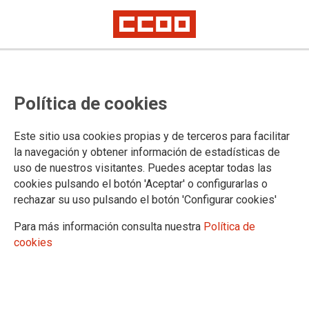
Política de cookies
CATEGOR�A: CENTENARIO MARCELINO CAMACHO
Este sitio usa cookies propias y de terceros para facilitar
la navegación y obtener información de estadísticas de
23
ENE 2018
uso de nuestros visitantes. Puedes aceptar todas las
cookies pulsando el botón 'Aceptar' o configurarlas o
rechazar su uso pulsando el botón 'Configurar cookies'
BLOGS CCOO PV
Marcelino Camacho, 100 años
Para más información consulta nuestra
Política de
cookies
de coraje, coherencia y
honestidad