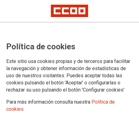
Política de cookies
CATEGOR�A: HUELGA
Este sitio usa cookies propias y de terceros para facilitar
la navegación y obtener información de estadísticas de
29
NOV 2021
uso de nuestros visitantes. Puedes aceptar todas las
cookies pulsando el botón 'Aceptar' o configurarlas o
rechazar su uso pulsando el botón 'Configurar cookies'
BLOGS CCOO PV
Esenciales e imprescindibles
Para más información consulta nuestra
Política de
cookies
Esenciales e imprescindibles son las trabajadoras
del sector de la limpieza de Castellón que, al inicio