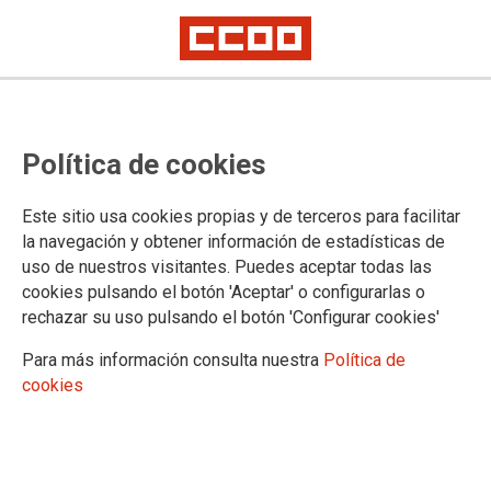
Política de cookies
CATEGOR�A: VIOLENCIA MACHISTA
Este sitio usa cookies propias y de terceros para facilitar
la navegación y obtener información de estadísticas de
29
NOV 2023
uso de nuestros visitantes. Puedes aceptar todas las
cookies pulsando el botón 'Aceptar' o configurarlas o
rechazar su uso pulsando el botón 'Configurar cookies'
BLOGS CCOO PV
Acoso sexual en el trabajo,
Para más información consulta nuestra
Política de
cookies
una cuestión de género
Estamos viviendo unos tiempos confusos, donde