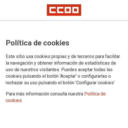
20
MAY 2024
Política de cookies
Este sitio usa cookies propias y de terceros para facilitar
la navegación y obtener información de estadísticas de
uso de nuestros visitantes. Puedes aceptar todas las
cookies pulsando el botón 'Aceptar' o configurarlas o
rechazar su uso pulsando el botón 'Configurar cookies'
Cap a la vaga
Para más información consulta nuestra
Política de
educativa
cookies
20 de Mayo de 2024.
Herminia Montis
EDUCACIO
RETALLADES
VAGA
EDUCACIO PUBLICA