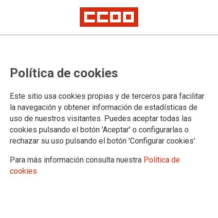
Política de cookies
CATEGOR�A: 1 MAYO
Este sitio usa cookies propias y de terceros para facilitar
la navegación y obtener información de estadísticas de
2
MAY 2024
uso de nuestros visitantes. Puedes aceptar todas las
cookies pulsando el botón 'Aceptar' o configurarlas o
rechazar su uso pulsando el botón 'Configurar cookies'
BLOGS CCOO PV
Un Primero de Mayo de
Para más información consulta nuestra
Política de
cookies
avances y reivindicaciones
Estamos ante un nuevo Primero de Mayo, y lo hace