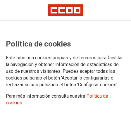
Política de cookies
CATEGOR�A: OIT
Este sitio usa cookies propias y de terceros para facilitar
la navegación y obtener información de estadísticas de
30
ABR 2018
uso de nuestros visitantes. Puedes aceptar todas las
cookies pulsando el botón 'Aceptar' o configurarlas o
rechazar su uso pulsando el botón 'Configurar cookies'
BLOGS CCOO PV
Unitat, fortalesa de la classe
Para más información consulta nuestra
Política de
cookies
obrera
Sóc d'aquelles que pensen que cap lluita de la