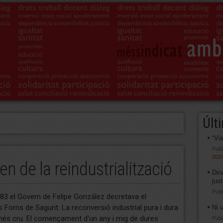
Últ
“Vi
Publ
202
ren de la reindustrialització
Din
jus
Publ
983 el Govern de Felipe González decretava el
 Forns de Sagunt. La reconversió industrial pura i dura
Ni 
més cru. El començament d'un any i mig de dures
Publ