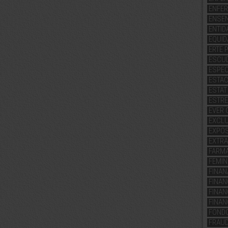
ENFE
ENSE
ENTID
EQUID
ERTE 
ESCU
ESPEC
ESTAC
ESTAT
ESTRE
EVER 
EXCL
EXPOS
EXTRA
FARM
FEMI
FINAN
FINA
FINAN
FINAN
FOND
FRAU