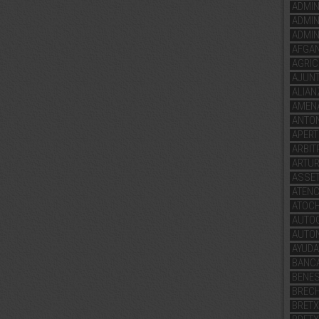
ADMIN
ADMIN
ADMIN
AFGAN
AGRIC
AJUN
ALIAN
AMENA
ANTON
APERT
ARBIT
ARTUR
ASSE
ATENC
ATOC
AUTO
AUTO
AYUD
BANC
BENE
BRECH
BRETX