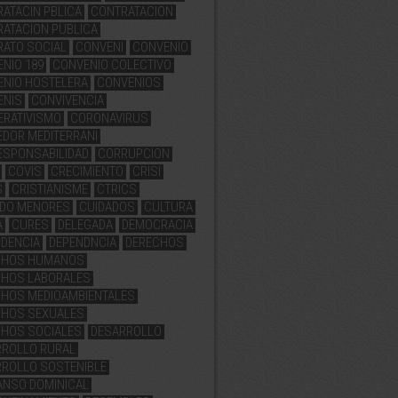
ATACIN PBLICA
CONTRATACION
ATACION PUBLICA
ATO SOCIAL
CONVENI
CONVENIO
NIO 189
CONVENIO COLECTIVO
ENIO HOSTELERA
CONVENIOS
ENIS
CONVIVENCIA
ERATIVISMO
CORONAVIRUS
DOR MEDITERRANI
ESPONSABILIDAD
CORRUPCION
COVIS
CRECIMIENTO
CRISI
S
CRISTIANISME
CTRICS
ADO MENORES
CUIDADOS
CULTURA
A
CURES
DELEGADA
DEMOCRACIA
DENCIA
DEPENDNCIA
DERECHOS
CHOS HUMANOS
CHOS LABORALES
HOS MEDIOAMBIENTALES
CHOS SEXUALES
CHOS SOCIALES
DESARROLLO
RROLLO RURAL
ROLLO SOSTENIBLE
ANSO DOMINICAL