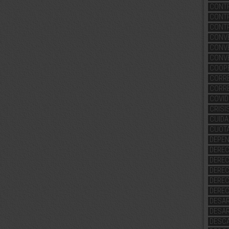
CONTR
CONTR
CONTR
CONVE
CONV
CONV
COOP
CORRE
CORR
COVID
CRISI
CUID
CUOT
DEPEN
DERE
DERE
DEREC
DERE
DERE
DESA
DESAR
DESC