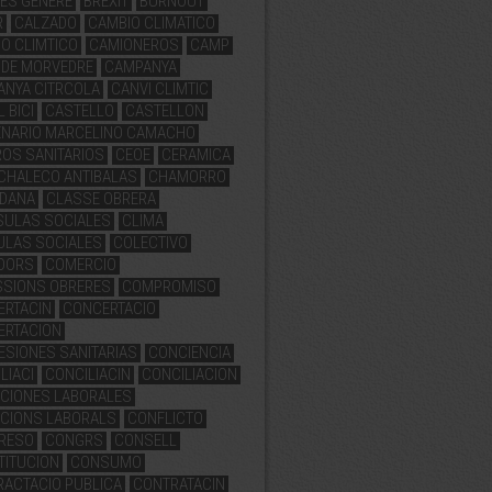
ES GENERE
BREXIT
BURNOUT
R
CALZADO
CAMBIO CLIMATICO
O CLIMTICO
CAMIONEROS
CAMP
 DE MORVEDRE
CAMPANYA
NYA CITRCOLA
CANVI CLIMTIC
 BICI
CASTELLO
CASTELLON
ENARIO MARCELINO CAMACHO
OS SANITARIOS
CEOE
CERAMICA
CHALECO ANTIBALAS
CHAMORRO
ADANA
CLASSE OBRERA
SULAS SOCIALES
CLIMA
ULAS SOCIALES
COLECTIVO
IDORS
COMERCIO
SSIONS OBRERES
COMPROMISO
ERTACIN
CONCERTACIO
ERTACION
SIONES SANITARIAS
CONCIENCIA
LIACI
CONCILIACIN
CONCILIACION
CIONES LABORALES
CIONS LABORALS
CONFLICTO
RESO
CONGRS
CONSELL
TITUCION
CONSUMO
ACTACIO PUBLICA
CONTRATACIN