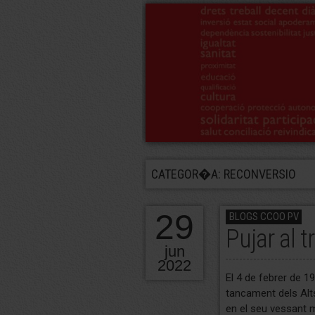
CATEGOR�A: RECONVERSIO
29
BLOGS CCOO PV
Pujar al t
jun
2022
El 4 de febrer de 1
tancament dels Alts
en el seu vessant 