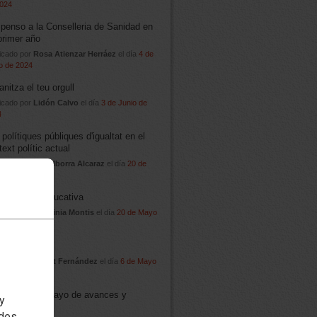
2024
penso a la Conselleria de Sanidad en
primer año
icado por
Rosa Atienzar Herráez
el día
4 de
o de 2024
anitza el teu orgull
icado por
Lidón Calvo
el día
3 de Junio de
4
 polítiques públiques d'igualtat en el
ext polític actual
icado por
Cloti Iborra Alcaraz
el día
20 de
o de 2024
 a la vaga educativa
icado por
Herminia Montis
el día
20 de Mayo
2024
t a defensar
icado por
Albert Fernández
el día
6 de Mayo
2024
Primero de Mayo de avances y
 y
vindicaciones
edes