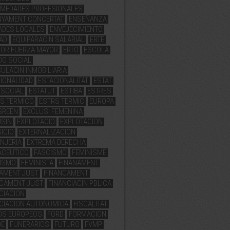
RMEDADES PROFESIONALES
NYAMENT CONCERTAT
ENSEÑANZA
ADES LOCALES
ENVEJECIMIENTO
AD
EQUIPARACIN SALARIAL
ERTE
POR FUERZA MAYOR
ERTO
ESCOLA
DO SOCIAL
ULACIN INMOBILIARIA
IONALIDAD
ESTACIONALITAT
ESTAT
 SOCIAL
ESTATUT
ESTIBA
ESTRES
S TERMICO
ESTRS TERMIC
EUROPA
GREEN
EXCLUSI FEMENINA
USIN
EXPLOTACIO
EXPLOTACION
ICIO
EXTERNALIZACION
NJERIA
EXTREMA DERECHA
ACEUTICO
FASCISMO
FEMINISME
NISMO
FEMINISTA
FINANAMENT
AMENT JUST
FINANCAMENT
NCAMENT JUST
FINANCIACIN PBLICA
CIACION
CIACION AUTONOMICA
FISCALITAT
OS EUROPEOS
FORD
FORMACION
DE
FUNERARIOS
FUTURO
FVMP