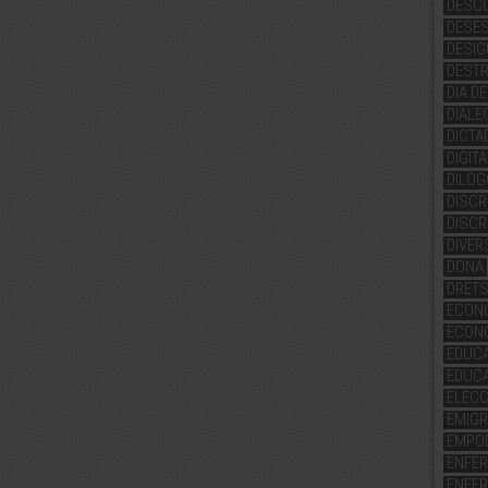
DESC
DESE
DESIG
DESTR
DIA D
DIALE
DICTA
DIGIT
DILOG
DISCR
DISCR
DIVER
DONA
DRETS
ECONO
ECON
EDUC
EDUC
ELEC
EMIGR
EMPO
ENFER
ENFE