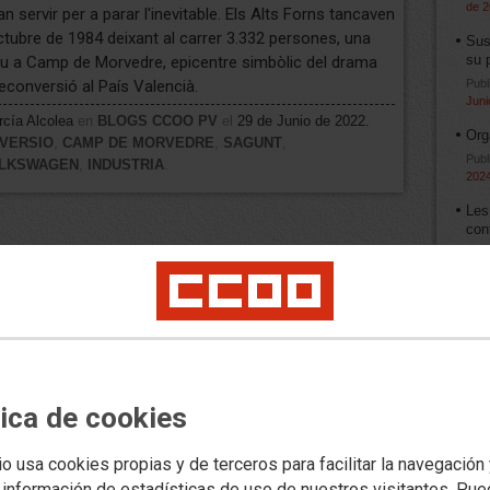
de 
 servir per a parar l'inevitable. Els Alts Forns tancaven
octubre de 1984 deixant al carrer 3.332 persones, una
Sus
su 
ou a Camp de Morvedre, epicentre simbòlic del drama
econversió al País Valencià.
Publ
Juni
cía Alcolea
en
BLOGS CCOO PV
el
29 de Junio de 2022.
Org
VERSIO
,
CAMP DE MORVEDRE
,
SAGUNT
,
Publ
LKSWAGEN
,
INDUSTRIA
.
202
Les
cont
Publ
May
Cap
Publ
de 
Mol
Publ
tica de cookies
de 
Un 
io usa cookies propias y de terceros para facilitar la navegación
rei
 información de estadísticas de uso de nuestros visitantes. Pu