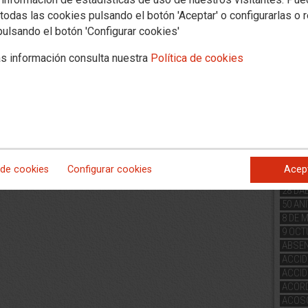
Publ
todas las cookies pulsando el botón 'Aceptar' o configurarlas o 
de 
pulsando el botón 'Configurar cookies'
Por
mej
s información consulta nuestra
Política de cookies
Publ
de 
Pal
#Trab
1 DE 
 de cookies
Configurar cookies
Acep
25 DE
28 DA
50 AN
8 DE 
9 OCT
ABSE
ACCID
ACCI
ACORD
ACOS