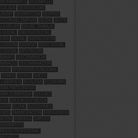
ONFINAMIENTO
DESEMPLEO
SCALADA
DESIGUALDAD
UALTAT
DESINFECCIN
DESPIDO
UCCIN DEL EMPLEO
DEUDA
DEUTE
E LA MUJER
DIA DEL TRABAJO
G SOCIAL
DIALOGO SOCIAL
DURA
DIGITAL
DIGITALIZACIN
ALIZACION
DIGNITAT
DILEG SOCIAL
O SOCIAL
DIPUTACION
IMINACI
DISCRIMINACIN
IMINACIO
DISCRIMINACION
SIDAD
DIVERSIDAD FUNCIONAL
DONES
DOTACI
DRETS
 LABORALS
ECOLOGA
ECONOMIA
MIA PARTICIPATIVA
OMIA SUMERGIDA
EDUCACI
ACIO
EDUCACIO PUBLICA
ACION
ELCHE
ELECCIONES
CIONS
EMANCIPACION
EMERGENCIA
ACION
EMIVASA
EMPLEO
DERAMIENTO
MEDAD PROFESIONAL
RMEDADES