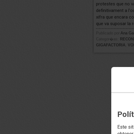
protestes que no van
definitivament a l'
xifra que encara c
que va suposar la r
Publicado por
Ana Gar
Categor�as:
RECON
GIGAFACTORIA
,
VO
Polí
Este sit
obtener