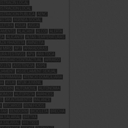
ISTRACIN LOCAL
ISTRACION LOCAL
ISTRACION PUBLICA
AENC
ISTAN
AGENDA SOCIAL
ULTURA
AGUA
AIGUA
TAMENTS
ALACANT
ALCOI
ALERTA
ZA
ALICANTE
ALTAS TEMPERATURAS
ZA YIHADISTA
AMNISTIA
I MIRO
AP7
APARADORAS
URA FESTIVOS
APV
ARA TOCA
RARIEDAD CONTRACTUAL
ARRAIGO
O LEN
ASISTENCIA
ASPE
TJAMENT
ASSETJAMENT SEXUAL
IN PRIMARIA
ATENCIO DOMICILIARIA
HA
ATUR
ATUR JUVENIL
GOVERN
AUTOMOVIL
AUTONOMIA
NOMOS
AUTOPISTA
AVANCES
AS
AYUNTAMIENTO
BALANCE
A
BECARIOS
BENEFICIOS
STAR
BENIDORM
BICICLETA
BRECHA
A SALARIAL
BRETXA
A SALARIAL
BRETXES