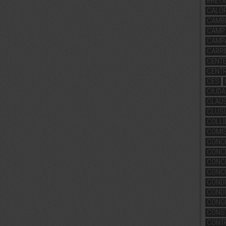
BRETX
CALO
CAMBI
CAMP
CAMPA
CARRIL
CENT
CENTR
CES
CIUD
CLAU
CLUS
COLL
COMI
CONC
CONC
CONCE
CONCI
CONDI
CONDI
CONG
CONS
CONTR