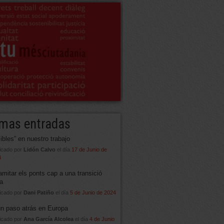
imas entradas
sibles” en nuestro trabajo
icado por
Lidón Calvo
el día
17 de Junio de
4
amitar els ponts cap a una transició
ta
icado por
Dani Patiño
el día
5 de Junio de 2024
un paso atrás en Europa
icado por
Ana García Alcolea
el día
4 de Junio