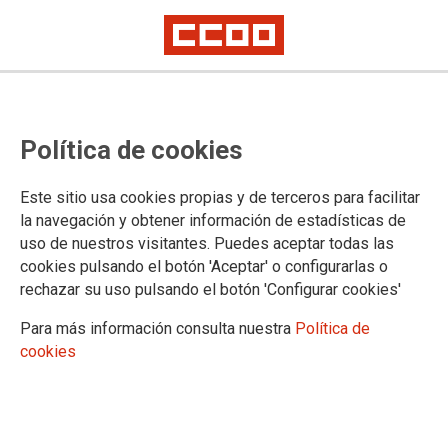
Política de cookies
CATEGOR�A: ALIANZA
Este sitio usa cookies propias y de terceros para facilitar
la navegación y obtener información de estadísticas de
8
ABR 2021
uso de nuestros visitantes. Puedes aceptar todas las
cookies pulsando el botón 'Aceptar' o configurarlas o
rechazar su uso pulsando el botón 'Configurar cookies'
BLOGS CCOO PV
Aliança entre sindicalisme i
Para más información consulta nuestra
Política de
cookies
cooperativisme per a una
transformació social
postpandèmica